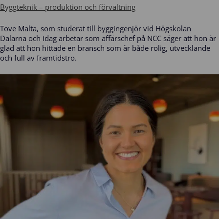
Byggteknik – produktion och förvaltning
Tove Malta, som studerat till byggingenjör vid Högskolan
Dalarna och idag arbetar som affärschef på NCC säger att hon är
glad att hon hittade en bransch som är både rolig, utvecklande
och full av framtidstro.